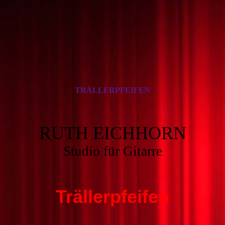
TRÄLLERPFEIFEN
RUTH EICHHORN
Studio für Gitarre
Trällerpfeifen