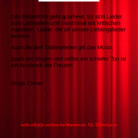
Das Repertoire geht querbeet. Es sind Lieder
zum Liebhaben und manchmal mit kritischen
Aspekten, Lieder, die oft unsere Lieblingslieder
werden.
Auch bei den Trällerpfeifen gilt das Motto:
Spaß am Singen und selbst ein schiefer Ton ist
ein Ausdruck der Freude!
Helga Clever
ruth-of(at)t-online.de Marienstr. 52, Offenbach