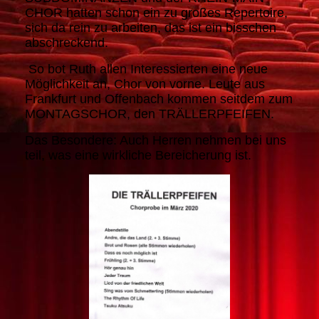
CHOR hatten schon ein zu großes Repertoire,
sich da rein zu arbeiten, das ist ein bisschen
abschreckend.
So bot Ruth allen Interessierten eine neue
Möglichkeit an, Chor von vorne. Leute aus
Frankfurt und Offenbach kommen seitdem zum
MONTAGSCHOR, den TRÄLLERPFEIFEN.
Das Besondere: Auch Herren nehmen bei uns
teil, was eine wirkliche Bereicherung ist.