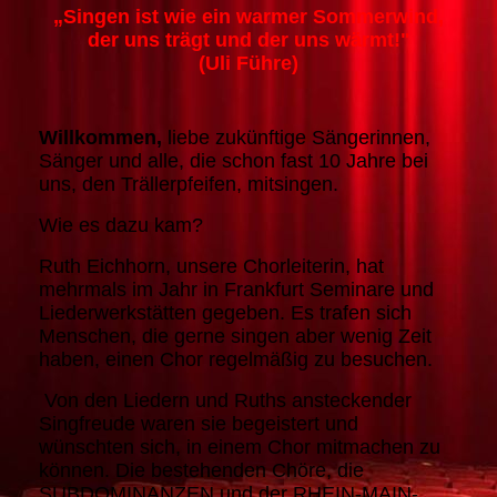
„Singen ist wie ein warmer Sommerwind,
der uns trägt und der uns wärmt!"
(Uli Führe)
Willkommen,
liebe zukünftige Sängerinnen,
Sänger und alle, die schon fast 10 Jahre bei
uns, den Trällerpfeifen, mitsingen.
Wie es dazu kam?
Ruth Eichhorn, unsere Chorleiterin, hat
mehrmals im Jahr in Frankfurt Seminare und
Liederwerkstätten gegeben. Es trafen sich
Menschen, die gerne singen aber wenig Zeit
haben, einen Chor regelmäßig zu besuchen.
Von den Liedern und Ruths ansteckender
Singfreude waren sie begeistert und
wünschten sich, in einem Chor mitmachen zu
können. Die bestehenden Chöre, die
SUBDOMINANZEN und der RHEIN-MAIN-