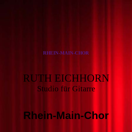
RHEIN-MAIN-CHOR
RUTH EICHHORN
Studio für Gitarre
Rhein-Main-Chor