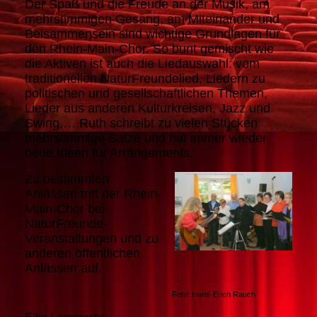
Der Spaß und die Freude an der Musik, am
mehrstimmigen Gesang, am Miteinander und
Beisammensein sind wichtige Grundlagen für
den Rhein-Main-Chor. So bunt gemischt wie
die Aktiven ist auch die Liedauswahl: vom
traditionellen NaturFreundelied, Liedern zu
politischen und gesellschaftlichen Themen,
Lieder aus anderen Kulturkreisen, Jazz und
Swing,… Ruth schreibt zu vielen Stücken
mehrstimmige Sätze und hat immer wieder
neue Ideen für Arrangements.
Zu bestimmten
Anlässen tritt der Rhein-
Main-Chor bei
NaturFreunde-
Veranstaltungen und zu
anderen öffentlichen
Anlässen auf.
Foto: Hans-Erich Rauch