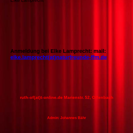
Elke Lamprecht
Anmeldung bei Elke Lamprecht: mail:
elke.lamprecht(at)naturfreunde-ffm.de
ruth-of(at)t-online.de Marienstr. 52, Offenbach
Admin: Johannes Bähr