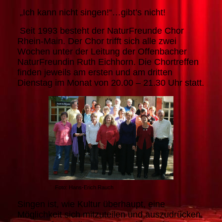
„Ich kann nicht singen!“…gibt’s nicht!
Seit 1993 besteht der NaturFreunde Chor
Rhein-Main. Der Chor trifft sich alle zwei
Wochen unter der Leitung der Offenbacher
NaturFreundin Ruth Eichhorn. Die Chortreffen
finden jeweils am ersten und am dritten
Dienstag im Monat von 20.00 – 21.30 Uhr statt.
Foto: Hans-Erich Rauch
Singen ist, wie Kultur überhaupt, eine
Möglichkeit sich mitzuteilen und auszudrücken.