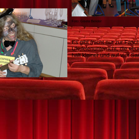
Foto: Gisela Bender
Es gibt (nicht nur zur Fasc
Ukulelenunterricht, die neu
halt kleiner und auf vier Sa