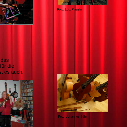
Foto: Lutz Plaueln
 das
für die
st es auch.
Foto: Johannes Bähr