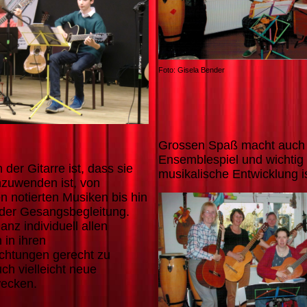
Foto: Gisela Bender
Grossen Spaß macht auch
Ensemblespiel und wichtig 
der Gitarre ist, dass sie
musikalische Entwicklung i
anzuwenden ist, von
 notierten Musiken bis hin
 der Gesangsbegleitung.
anz individuell allen
 in ihren
chtungen gerecht zu
ch vielleicht neue
wecken.