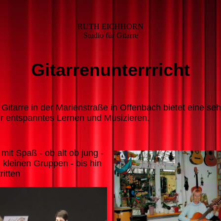
RUTH EICHHORN
Studio für Gitarre
Gitarrenunterrricht
 Gitarre in der Marienstraße in Offenbach bietet eine s
r entspanntes Lernen und Musizieren.
 mit Spaß - ob alt ob jung -
n kleinen Gruppen - bis hin
ritten