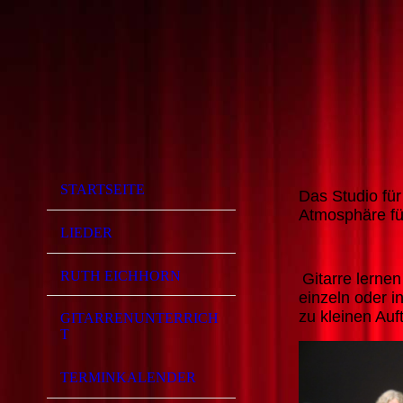
STARTSEITE
Das Studio für
Atmosphäre fü
LIEDER
RUTH EICHHORN
Gitarre lernen
einzeln oder i
zu kleinen Auft
GITARRENUNTERRICH
T
TERMINKALENDER