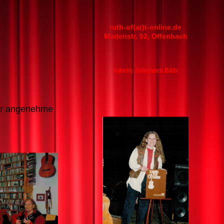
ruth-of(at)t-online.de
Marienstr. 52, Offenbach
Admin: Johannes Bähr
ehr angenehme