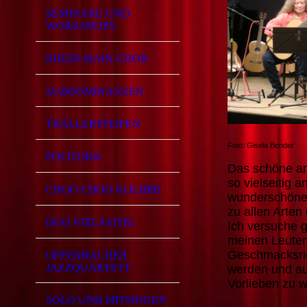
SEMINARE UND
WORKSHOPS
RHEIN-MAIN-CHOR
SUBDOMINANZEN
TRÄLLERPFEIFEN
Foto: Gisela Bender
POLITOKK
Das schöne an 
so vielseitig 
CHOO CHOO KOLIBRI
wunderschönen
zu allen Arten
DUO VIELSAITIG
Ich versuche g
meinen Leuten
Geschmacksri
OFFENBACHER
JAZZQUARTETT
werden und au
Vorlieben zu 
SOLO UND MITSINGEN