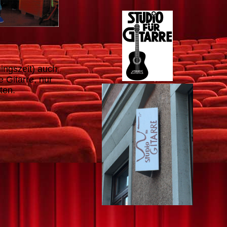
hingszeit) auch
e Gitarre, nur
iten.